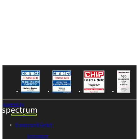
Apple iPhone 17 Pro mit PAYBACK Punkten
Verfügbar in 256 GB, 512 GB, 1 TB
powered by
© spectrum8 GmbH
Impressum