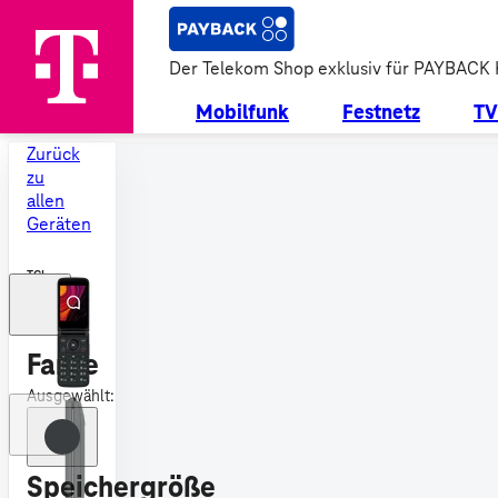
Der Telekom Shop exklusiv für PAYBACK
Mobilfunk
Festnetz
TV
Zurück
zu
allen
Geräten
TCL
OneTouch
4043D
Farbe
Ausgewählt:
Speichergröße