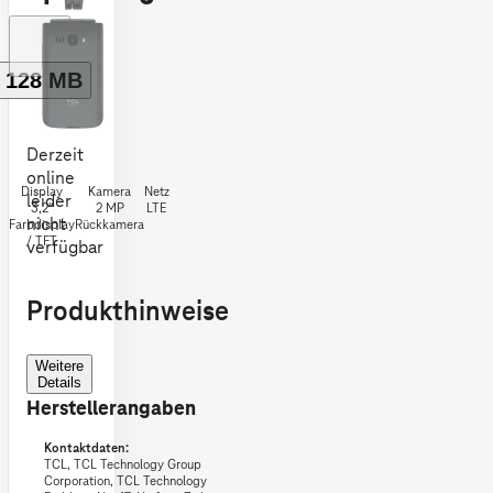
128 MB
Derzeit
online
Display
Kamera
Netz
leider
3,2"
2 MP
LTE
nicht
Farbdisplay
Rückkamera
/ TFT
verfügbar
Produkthinweise
Weitere
Details
Herstellerangaben
Kontaktdaten:
TCL,
TCL Technology Group
Corporation, TCL Technology