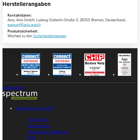
Herstellerangaben
Kontaktdaten:
Anio,
Anio GmbH, Ludwig-Sütterlin-Straße 3, 28355 Bremen, Deutschland,
support@anio.watch
Produktsicherheit:
Wechsel zu den
Sicherheitshinweisen
powered by
© spectrum8 GmbH
Impressum
Datenschutz
Datenschutz-Manager
AGB