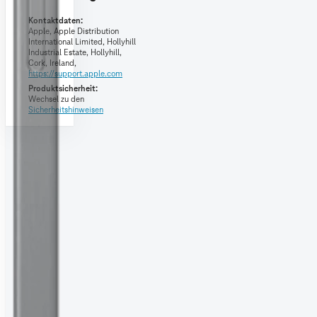
Kontaktdaten:
Apple,
Apple Distribution
International Limited, Hollyhill
Industrial Estate, Hollyhill,
Cork, Ireland,
https://support.apple.com
Produktsicherheit:
Wechsel zu den
Sicherheitshinweisen