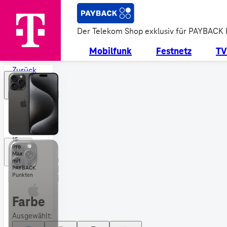
Der Telekom Shop exklusiv für PAYBACK
Mobilfunk
Festnetz
TV
Zurück
zu
allen
Geräten
Apple
iPhone
15
Pro
Max
mit
PAYBACK
Punkten
Farbe
Ausgewählt: