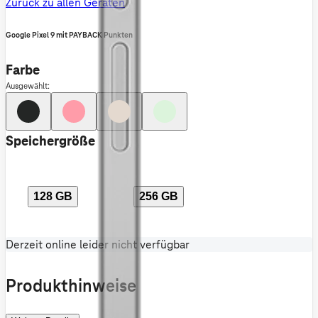
Zurück zu allen Geräten
Google Pixel 9 mit PAYBACK Punkten
Farbe
Ausgewählt:
Speichergröße
128 GB
256 GB
Derzeit online leider nicht verfügbar
Produkthinweise