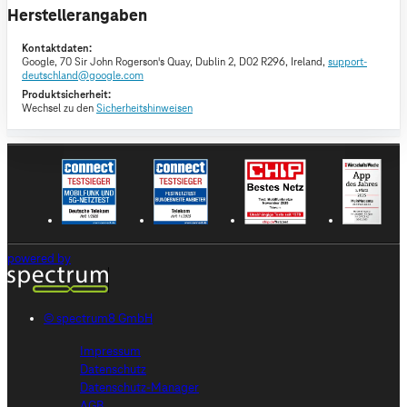
Herstellerangaben
Kontaktdaten:
Google,
70 Sir John Rogerson's Quay, Dublin 2, D02 R296, Ireland,
support-
deutschland@google.com
Produktsicherheit:
Wechsel zu den
Sicherheitshinweisen
powered by
© spectrum8 GmbH
Impressum
Datenschutz
Datenschutz-Manager
AGB