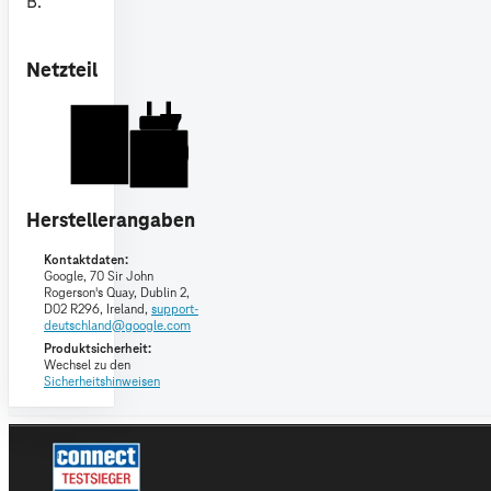
B.
Netzteil
B
7.5-27
W
USB PD
Herstellerangaben
Kontaktdaten:
Google,
70 Sir John
Rogerson's Quay, Dublin 2,
D02 R296, Ireland,
support-
deutschland@google.com
Produktsicherheit:
Wechsel zu den
Sicherheitshinweisen