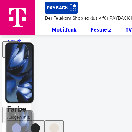
Der Telekom Shop exklusiv für PAYBACK
Mobilfunk
Festnetz
TV
Zurück
zu
allen
Geräten
Google
Pixel
9a
mit
PAYBACK
Punkten
Farbe
Ausgewählt: