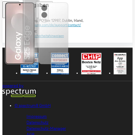
Herstellerangaben
Kontaktdaten:
Samsung,
Samsung, PO Box 12987, Dublin, Irland,
https://www.samsung.com/de/support/contact/
Produktsicherheit:
Wechsel zu den
Sicherheitshinweisen
powered by
© spectrum8 GmbH
Impressum
Datenschutz
Datenschutz-Manager
AGB