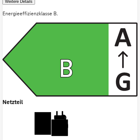
Weitere Details
Energieeffizienzklasse B.
B
Netzteil
2.5-25
W
USB PD