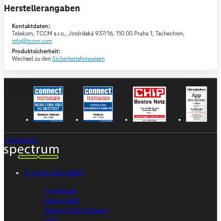
Herstellerangaben
Kontaktdaten:
Telekom,
TCCM s.r.o., Jindrišská 937/16, 110 00 Praha 1, Tschechien,
info@tccm.com
Produktsicherheit:
Wechsel zu den
Sicherheitshinweisen
powered by
© spectrum8 GmbH
Impressum
Datenschutz
Datenschutz-Manager
AGB