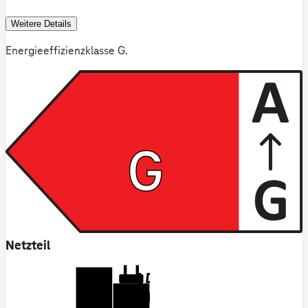
Weitere Details
Energieeffizienzklasse G.
G
Netzteil
15-60
W
USB PD