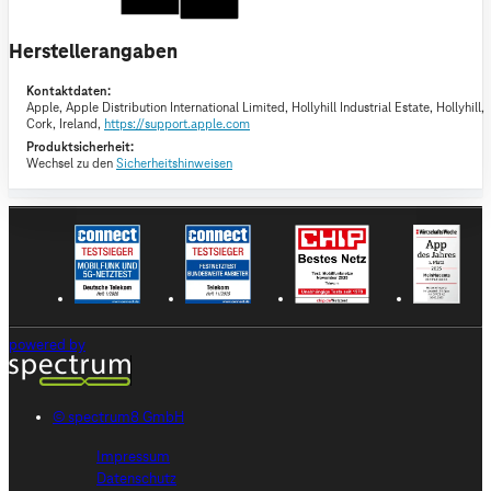
Herstellerangaben
Kontaktdaten:
Apple,
Apple Distribution International Limited, Hollyhill Industrial Estate, Hollyhill,
Cork, Ireland,
https://support.apple.com
Produktsicherheit:
Wechsel zu den
Sicherheitshinweisen
powered by
© spectrum8 GmbH
Impressum
Datenschutz