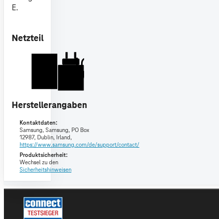
E.
Netzteil
E
10-15
W
USB PD
Herstellerangaben
Kontaktdaten:
Samsung,
Samsung, PO Box
12987, Dublin, Irland,
https://www.samsung.com/de/support/contact/
Produktsicherheit:
Wechsel zu den
Sicherheitshinweisen