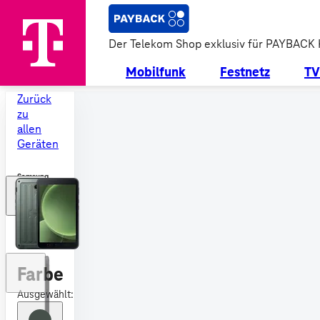
Der Telekom Shop exklusiv für PAYBACK
Mobilfunk
Festnetz
TV
Zurück
zu
allen
Geräten
Samsung
Galaxy
Tab
Active5
5G
Enterprise
Edition
Farbe
Ausgewählt: