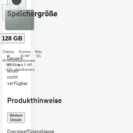
Speichergröße
128 GB
Display
Kamera
Netz
8"
13 MP
5G
Derzeit
WUXGA
Hauptkamera
online
TFT
und 5 MP
LCD
Frontkamera
leider
nicht
verfügbar
Produkthinweise
Weitere
Details
Energieeffizienzklasse