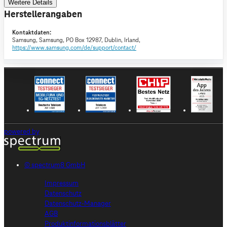
Weitere Details
Herstellerangaben
Kontaktdaten:
Samsung,
Samsung, PO Box 12987, Dublin, Irland,
https://www.samsung.com/de/support/contact/
powered by
© spectrum8 GmbH
Impressum
Datenschutz
Datenschutz-Manager
AGB
Produktinformationsblätter